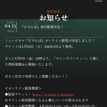
NEWS
お知らせ
2026
04
.
15
『どろんぱ』後日配信決定！
Wed
ミュージカル『どろんぱ』オンライン配信が決定しました！
チケットは4月18日（土）AM10:00より発売。
さらに5月8日（金）18時より、「ウォッチパーティー」と題し
た同時視聴会も開催いたします。
ぜひご自宅で何度でもご視聴ください！！
≪オンライン配信概要≫
◆配信チケット：
https://w.pia.jp/t/doronpa/
※チケット販売期間になると購入ページが表示されます
◆チケット販売期間： 4月18日(土)10：00～5月10日(日) 21：